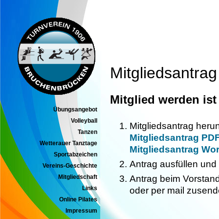
Mitgliedsantra
Mitglied werden ist
Übungsangebot
Volleyball
Mitgliedsantrag heru
Tanzen
Mitgliedsantrag PD
Wetterauer Tanztage
Mitgliedsantrag Wo
Sportabzeichen
Antrag ausfüllen und
Vereins-Geschichte
Mitgliedschaft
Antrag beim Vorstan
Links
oder per mail zusen
Online Pilates
Impressum