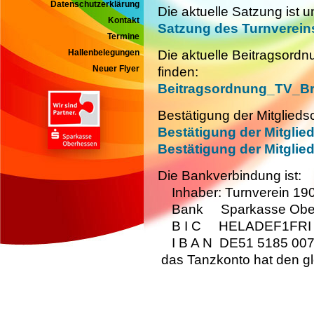
Datenschutzerklärung
Die aktuelle Satzung ist u
Kontakt
Satzung des Turnverei
Termine
Die aktuelle Beitragsordn
Hallenbelegungen
Neuer Flyer
finden:
Beitragsordnung_TV_B
Bestätigung der Mitglieds
Bestätigung der Mitglie
Bestätigung der Mitglie
Die Bankverbindung ist:
Inhaber: Turnverein 
Bank Sparkasse Obe
B I C HELADEF1FRI
I B A N DE51 5185 007
das Tanzkonto hat den g